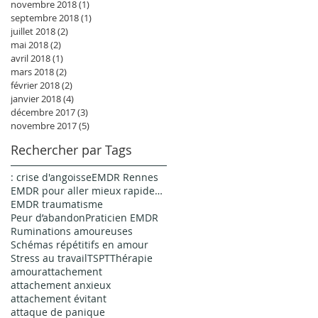
novembre 2018
(1)
1 post
septembre 2018
(1)
1 post
juillet 2018
(2)
2 posts
mai 2018
(2)
2 posts
avril 2018
(1)
1 post
mars 2018
(2)
2 posts
février 2018
(2)
2 posts
janvier 2018
(4)
4 posts
décembre 2017
(3)
3 posts
novembre 2017
(5)
5 posts
Rechercher par Tags
: crise d'angoisse
EMDR Rennes
EMDR pour aller mieux rapidement
EMDR traumatisme
Peur d’abandon
Praticien EMDR
Ruminations amoureuses
Schémas répétitifs en amour
Stress au travail
TSPT
Thérapie
amour
attachement
attachement anxieux
attachement évitant
attaque de panique