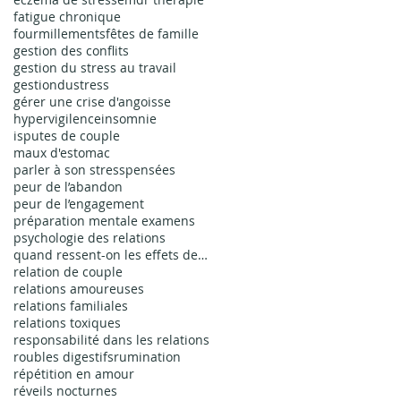
fatigue chronique
fourmillements
fêtes de famille
gestion des conflits
gestion du stress au travail
gestiondustress
gérer une crise d'angoisse
hypervigilence
insomnie
isputes de couple
maux d'estomac
parler à son stress
pensées
peur de l’abandon
peur de l’engagement
préparation mentale examens
psychologie des relations
quand ressent-on les effets de l'EMDR
relation de couple
relations amoureuses
relations familiales
relations toxiques
responsabilité dans les relations
roubles digestifs
rumination
répétition en amour
réveils nocturnes