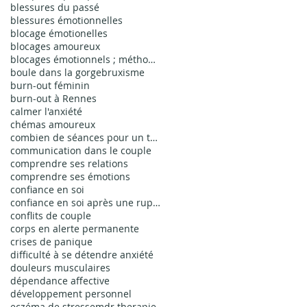
blessures du passé
blessures émotionnelles
blocage émotionelles
blocages amoureux
blocages émotionnels ; méthode EMDR bienfaits ; thérapie EMDR
boule dans la gorge
bruxisme
burn-out féminin
burn-out à Rennes
calmer l'anxiété
chémas amoureux
combien de séances pour un traumatisme simple
communication dans le couple
comprendre ses relations
comprendre ses émotions
confiance en soi
confiance en soi après une rupture
conflits de couple
corps en alerte permanente
crises de panique
difficulté à se détendre anxiété
douleurs musculaires
dépendance affective
développement personnel
eczéma de stress
emdr therapie