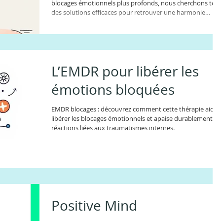
blocages émotionnels plus profonds, nous cherchons tou
des solutions efficaces pour retrouver une harmonie
durable. Dans le paysage des thérapies brèves et des
méthodes de bien-être, deux pratiques se distinguent
particulièrement par leurs résultats : la sophrologie et
l'EMDR (Désensibilisation et Retraitement par les
Mouvements Oculaires). Si la première est célèbre pour ses
L’EMDR pour libérer les
vertus apaisantes au quotidien, la seconde e
émotions bloquées
EMDR blocages : découvrez comment cette thérapie aide 
libérer les blocages émotionnels et apaise durablement le
réactions liées aux traumatismes internes.
Positive Mind