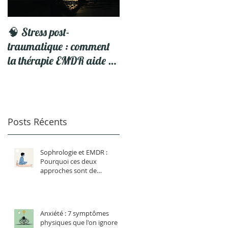
s
🧠 Stress post-
5 Astuces pour profiter d
traumatique : comment
vos Vacances
la thérapie EMDR aide à
se libérer du traumatisme
à
Posts Récents
s
Sophrologie et EMDR :
Pourquoi ces deux
approches sont de
formidables alliées ?
Anxiété : 7 symptômes
physiques que l'on ignore