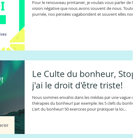
Pour le renouveau printanier, je voulais vous parler de la
vision négative que nous avons souvent de nous. Toute la
journée, nos pensées vagabondent et souvent elles nous
disent des choses négatives de nous. des croyances que
l'on a tissé tout au long de notre vie en fonction de nos
rencontres et expériences. Parfois , elles viennent de
petites phrases ou opinions de nos parents, amis et
professeurs... Et nous nous sommes appropriés comme
une vérité sur nous ces petites phras
Le Culte du bonheur, Stop
j'ai le droit d'être triste!
Nous sommes envahis dans les médias par une vague de
thérapies du bonheur! par exemple: les 5 clefs du bonheur
L'art du bonheur! 50 exercices pour pratiquer la loi
d'attraction! Tous enthousiastes! ... Et j'en passe tellement
la liste des ouvrages et des articles de magazine sur le sujet
est énorme. Certes, nous souhaitons tous être heureux.
Mais qu'est ce que le bonheur ? Et est-ce que le bonheur