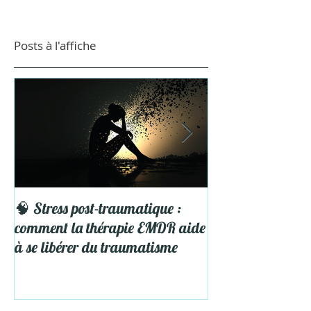
réveillent parfois tout autre chose. Une tension
diffuse, une boule dans le ventre, une fatigue
émotionnelle avant même d’avoir passé la porte.
Vous vous demandez peut-être
Posts à l'affiche
🧠 Stress post-traumatique :
5 Astuces pour pro
comment la thérapie EMDR aide
Vacances
à se libérer du traumatisme