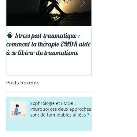
🧠 Stress post-traumatique :
5 Astuces pour pro
comment la thérapie EMDR aide
Vacances
à se libérer du traumatisme
Posts Récents
Sophrologie et EMDR :
Pourquoi ces deux approches
sont de formidables alliées ?