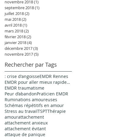
novembre 2018
(1)
1 post
septembre 2018
(1)
1 post
juillet 2018
(2)
2 posts
mai 2018
(2)
2 posts
avril 2018
(1)
1 post
mars 2018
(2)
2 posts
février 2018
(2)
2 posts
janvier 2018
(4)
4 posts
décembre 2017
(3)
3 posts
novembre 2017
(5)
5 posts
Rechercher par Tags
: crise d'angoisse
EMDR Rennes
EMDR pour aller mieux rapidement
EMDR traumatisme
Peur d’abandon
Praticien EMDR
Ruminations amoureuses
Schémas répétitifs en amour
Stress au travail
TSPT
Thérapie
amour
attachement
attachement anxieux
attachement évitant
attaque de panique