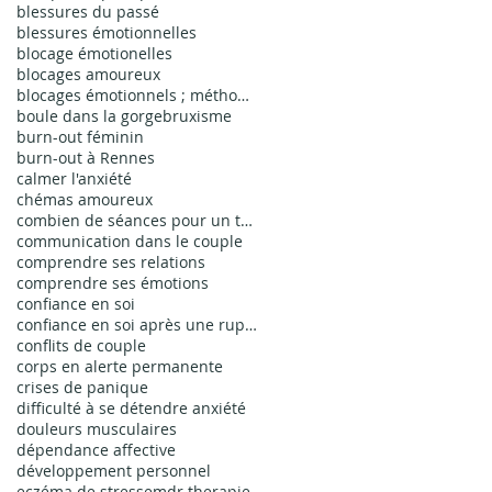
blessures du passé
blessures émotionnelles
blocage émotionelles
blocages amoureux
blocages émotionnels ; méthode EMDR bienfaits ; thérapie EMDR
boule dans la gorge
bruxisme
burn-out féminin
burn-out à Rennes
calmer l'anxiété
chémas amoureux
combien de séances pour un traumatisme simple
communication dans le couple
comprendre ses relations
comprendre ses émotions
confiance en soi
confiance en soi après une rupture
conflits de couple
corps en alerte permanente
crises de panique
difficulté à se détendre anxiété
douleurs musculaires
dépendance affective
développement personnel
eczéma de stress
emdr therapie