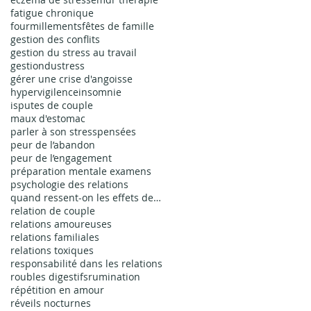
fatigue chronique
fourmillements
fêtes de famille
gestion des conflits
gestion du stress au travail
gestiondustress
gérer une crise d'angoisse
hypervigilence
insomnie
isputes de couple
maux d'estomac
parler à son stress
pensées
peur de l’abandon
peur de l’engagement
préparation mentale examens
psychologie des relations
quand ressent-on les effets de l'EMDR
relation de couple
relations amoureuses
relations familiales
relations toxiques
responsabilité dans les relations
roubles digestifs
rumination
répétition en amour
réveils nocturnes