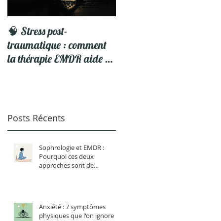
🧠 Stress post-
5 Astuces pour profiter d
traumatique : comment
vos Vacances
la thérapie EMDR aide à
se libérer du traumatisme
Posts Récents
Sophrologie et EMDR :
Pourquoi ces deux
approches sont de
formidables alliées ?
Anxiété : 7 symptômes
physiques que l'on ignore