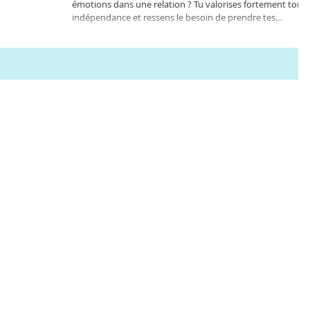
émotions dans une relation ? Tu valorises fortement ton
indépendance et ressens le besoin de prendre tes
distances dès que quelqu’un se rapproche trop ?