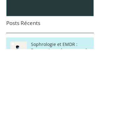
Posts Récents
Sophrologie et EMDR :
Pourquoi ces deux approches
sont de formidables alliées ?
Anxiété : 7 symptômes
physiques que l'on ignore trop
souvent
EMDR : combien de séances
sont nécessaires pour aller