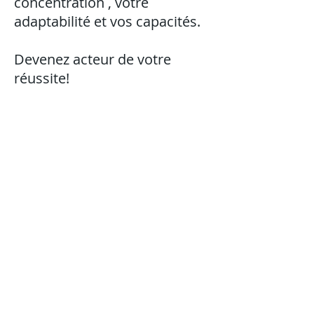
concentration , votre
adaptabilité et vos capacités.
Devenez acteur de votre
réussite!
Cabinet Paramédical
6 rue de la Mare Pavée
35510 CESSON-SEVIGNE
Horaire : Lundi au Vendredi 9H/ 21h
Samedi 9H/17H
NEWSLETTER