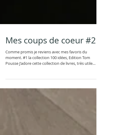
Mes coups de coeur #2
Comme promis je reviens avec mes favoris du
moment. #1 la collection 100 idées, Edition Tom
Pousse J'adore cette collection de livres, très utile
pour les parents. Elle est sous forme de fiches-idées,
expliquant les différentes problématiques. Ensuite, il
y un nombre intéressant d'idées pratiques à mettre
en place pour aider son enfant. Je recommande pour
chaque parent qui veut aider son enfant à bien
grandir et s'épanouir. Et pour les professionnels de la
petite enfance!