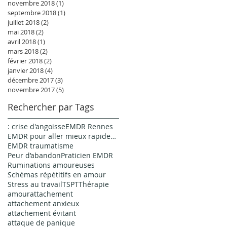
novembre 2018
(1)
1 post
septembre 2018
(1)
1 post
juillet 2018
(2)
2 posts
mai 2018
(2)
2 posts
avril 2018
(1)
1 post
mars 2018
(2)
2 posts
février 2018
(2)
2 posts
janvier 2018
(4)
4 posts
décembre 2017
(3)
3 posts
novembre 2017
(5)
5 posts
Rechercher par Tags
: crise d'angoisse
EMDR Rennes
EMDR pour aller mieux rapidement
EMDR traumatisme
Peur d’abandon
Praticien EMDR
Ruminations amoureuses
Schémas répétitifs en amour
Stress au travail
TSPT
Thérapie
amour
attachement
attachement anxieux
attachement évitant
attaque de panique