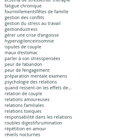
fatigue chronique
fourmillements
fêtes de famille
gestion des conflits
gestion du stress au travail
gestiondustress
gérer une crise d'angoisse
hypervigilence
insomnie
isputes de couple
maux d'estomac
parler à son stress
pensées
peur de l’abandon
peur de l’engagement
préparation mentale examens
psychologie des relations
quand ressent-on les effets de l'EMDR
relation de couple
relations amoureuses
relations familiales
relations toxiques
responsabilité dans les relations
roubles digestifs
rumination
répétition en amour
réveils nocturnes