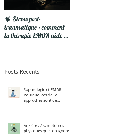
🧠 Stress post-
5 Astuces pour profiter d
traumatique : comment
vos Vacances
la thérapie EMDR aide à
se libérer du traumatisme
Posts Récents
ts
Sophrologie et EMDR :
Pourquoi ces deux
approches sont de
formidables alliées ?
Anxiété : 7 symptômes
physiques que l'on ignore