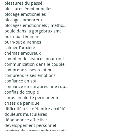
blessures du passé
blessures émotionnelles
blocage émotionelles
blocages amoureux
blocages émotionnels ; méthode EMDR bienfaits ; thérapie EMDR
boule dans la gorge
bruxisme
burn-out féminin
burn-out à Rennes
calmer l'anxiété
chémas amoureux
combien de séances pour un traumatisme simple
communication dans le couple
comprendre ses relations
comprendre ses émotions
confiance en soi
confiance en soi après une rupture
conflits de couple
corps en alerte permanente
crises de panique
difficulté à se détendre anxiété
douleurs musculaires
dépendance affective
développement personnel
eczéma de stress
emdr therapie