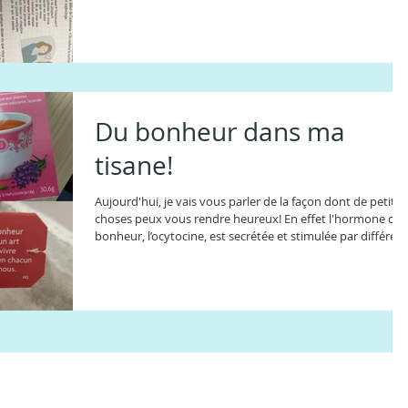
fonction de leur problématique. Ce sont des livres très
ludiques avec des exemples facile à reproduire chez vous.
Voici mes petits chouchoux: #1 Les Cahiers Filliozat Ce sont
des cahiers ludiques qui regroupent pleins d'activités
ludiques à faire avec votre enfant. Cette collection
comporte quatre livrets, chacun sur une problém
Du bonheur dans ma
tisane!
Aujourd'hui, je vais vous parler de la façon dont de petites
choses peux vous rendre heureux! En effet l'hormone du
bonheur, l’ocytocine, est secrétée et stimulée par différen
éléments, dont les mots doux. Et oui lorsque l'on vous dit
de jolies choses, votre cerveau va se mettre à secréter de
l’ocytocine qui stimule la création d'endorphine. Bref "le
kif", un petit shoot de bonheur. J'adore les compliments,
les mots doux et les petites attentions au quotidien.
Comme la quas