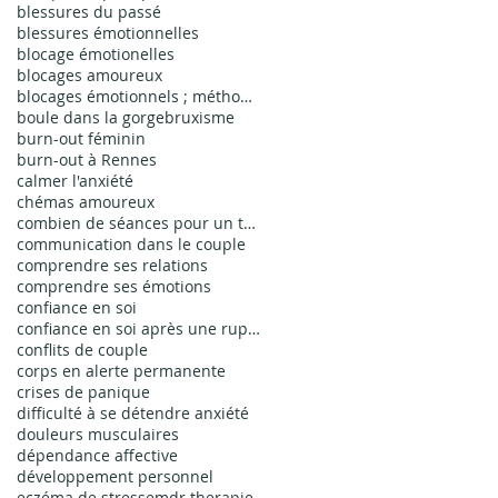
blessures du passé
blessures émotionnelles
blocage émotionelles
blocages amoureux
blocages émotionnels ; méthode EMDR bienfaits ; thérapie EMDR
boule dans la gorge
bruxisme
burn-out féminin
burn-out à Rennes
calmer l'anxiété
chémas amoureux
combien de séances pour un traumatisme simple
communication dans le couple
comprendre ses relations
comprendre ses émotions
confiance en soi
confiance en soi après une rupture
conflits de couple
corps en alerte permanente
crises de panique
difficulté à se détendre anxiété
douleurs musculaires
dépendance affective
développement personnel
eczéma de stress
emdr therapie