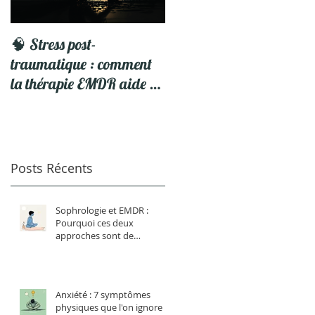
ez
🧠 Stress post-
5 Astuces pour profiter d
traumatique : comment
vos Vacances
la thérapie EMDR aide à
se libérer du traumatisme
Posts Récents
Sophrologie et EMDR :
Pourquoi ces deux
approches sont de
formidables alliées ?
Anxiété : 7 symptômes
physiques que l'on ignore