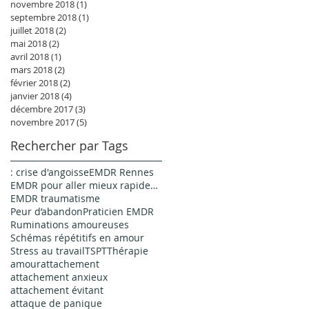
novembre 2018
(1)
1 post
septembre 2018
(1)
1 post
juillet 2018
(2)
2 posts
mai 2018
(2)
2 posts
avril 2018
(1)
1 post
mars 2018
(2)
2 posts
février 2018
(2)
2 posts
janvier 2018
(4)
4 posts
décembre 2017
(3)
3 posts
novembre 2017
(5)
5 posts
Rechercher par Tags
: crise d'angoisse
EMDR Rennes
EMDR pour aller mieux rapidement
EMDR traumatisme
Peur d’abandon
Praticien EMDR
Ruminations amoureuses
Schémas répétitifs en amour
Stress au travail
TSPT
Thérapie
amour
attachement
attachement anxieux
attachement évitant
attaque de panique