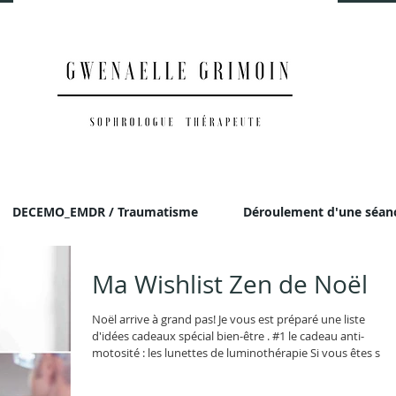
DECEMO_EMDR / Traumatisme
Déroulement d'une séan
Ma Wishlist Zen de Noël
Noël arrive à grand pas! Je vous est préparé une liste
d'idées cadeaux spécial bien-être . #1 le cadeau anti-
motosité : les lunettes de luminothérapie Si vous êtes sujet
à la déprime saisonnière liée au manque de soleil, ce petit
bijou technologique va vous permettre de booster votre