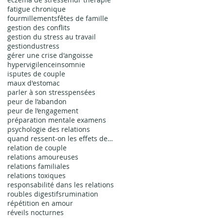
fatigue chronique
fourmillements
fêtes de famille
gestion des conflits
gestion du stress au travail
gestiondustress
gérer une crise d'angoisse
hypervigilence
insomnie
isputes de couple
maux d'estomac
parler à son stress
pensées
peur de l’abandon
peur de l’engagement
préparation mentale examens
psychologie des relations
quand ressent-on les effets de l'EMDR
relation de couple
relations amoureuses
relations familiales
relations toxiques
responsabilité dans les relations
roubles digestifs
rumination
répétition en amour
réveils nocturnes