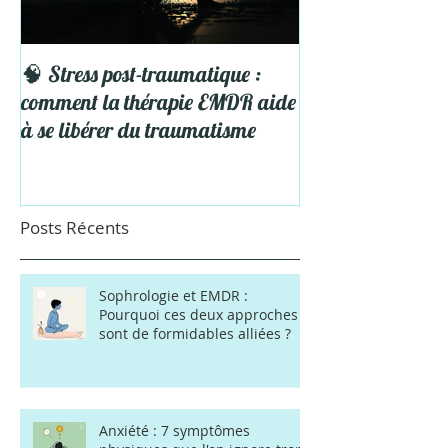
🧠 Stress post-traumatique :
5 Astuces pour pro
comment la thérapie EMDR aide
Vacances
à se libérer du traumatisme
Posts Récents
Sophrologie et EMDR :
Pourquoi ces deux approches
sont de formidables alliées ?