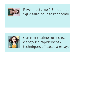
Réveil nocturne à 3 h du matin
: que faire pour se rendormir ?
Comment calmer une crise
d'angoisse rapidement ? 3
techniques efficaces à essayer
Stress au travail : consulter une
sophrologue à Rennes