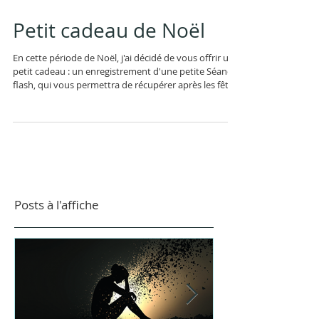
Petit cadeau de Noël
En cette période de Noël, j'ai décidé de vous offrir un
petit cadeau : un enregistrement d'une petite Séance
flash, qui vous permettra de récupérer après les fêtes
!! Cette séance peut être faite lorsque vous avez un
moment de fatigue, par exemple après le déjeuner .
Installez-vous dans une posture confortable, et
laissez vous guider par ma voix . Belle Séance de
relaxation et de récupération physique et psychique!!
Joyeuses fêtes à tous #cadeaudenoel #relaxat
Posts à l'affiche