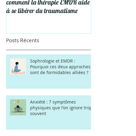
🧠 Stress post-traumatique :
5 Astuces pour pro
comment la thérapie EMDR aide
Vacances
à se libérer du traumatisme
Posts Récents
Sophrologie et EMDR :
Pourquoi ces deux approches
sont de formidables alliées ?
Anxiété : 7 symptômes
physiques que l'on ignore trop
souvent