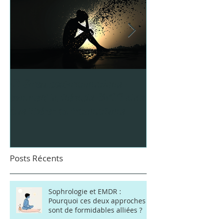
🧠 Stress post-traumatique :
5 Astuces pour pro
comment la thérapie EMDR aide
Vacances
à se libérer du traumatisme
Posts Récents
Sophrologie et EMDR :
Pourquoi ces deux approches
sont de formidables alliées ?