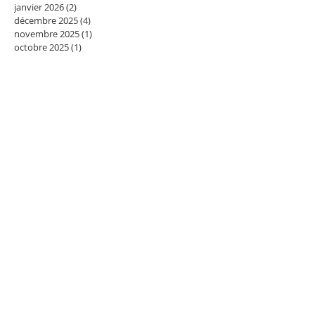
janvier 2026
(2)
2 posts
décembre 2025
(4)
4 posts
novembre 2025
(1)
1 post
octobre 2025
(1)
1 post
janvier 2025
(1)
1 post
octobre 2020
(1)
1 post
décembre 2019
(1)
1 post
octobre 2019
(1)
1 post
juin 2019
(1)
1 post
avril 2019
(1)
1 post
janvier 2019
(1)
1 post
décembre 2018
(1)
1 post
novembre 2018
(1)
1 post
septembre 2018
(1)
1 post
juillet 2018
(2)
2 posts
mai 2018
(2)
2 posts
avril 2018
(1)
1 post
mars 2018
(2)
2 posts
février 2018
(2)
2 posts
janvier 2018
(4)
4 posts
décembre 2017
(3)
3 posts
novembre 2017
(5)
5 posts
Rechercher par Tags