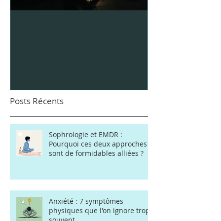
🧠 Stress post-traumatique :
5 Astuces pour pro
comment la thérapie EMDR aide
Vacances
à se libérer du traumatisme
Posts Récents
Sophrologie et EMDR :
Pourquoi ces deux approches
sont de formidables alliées ?
Anxiété : 7 symptômes
physiques que l'on ignore trop
souvent