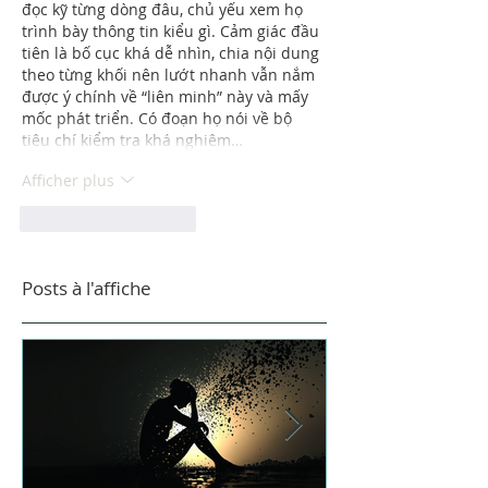
đọc kỹ từng dòng đâu, chủ yếu xem họ 
trình bày thông tin kiểu gì. Cảm giác đầu 
tiên là bố cục khá dễ nhìn, chia nội dung 
theo từng khối nên lướt nhanh vẫn nắm 
được ý chính về “liên minh” này và mấy 
mốc phát triển. Có đoạn họ nói về bộ 
tiêu chí kiểm tra khá nghiêm…
Afficher plus
J'aime
Répondre
Posts à l'affiche