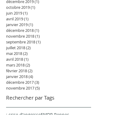
décembre 2019
(1)
1 post
octobre 2019
(1)
1 post
juin 2019
(1)
1 post
avril 2019
(1)
1 post
janvier 2019
(1)
1 post
décembre 2018
(1)
1 post
novembre 2018
(1)
1 post
septembre 2018
(1)
1 post
juillet 2018
(2)
2 posts
mai 2018
(2)
2 posts
avril 2018
(1)
1 post
mars 2018
(2)
2 posts
février 2018
(2)
2 posts
janvier 2018
(4)
4 posts
décembre 2017
(3)
3 posts
novembre 2017
(5)
5 posts
Rechercher par Tags
: crise d'angoisse
EMDR Rennes
EMDR pour aller mieux rapidement
EMDR traumatisme
Peur d’abandon
Praticien EMDR
Ruminations amoureuses