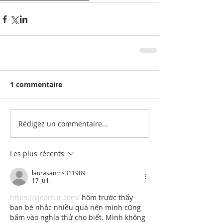
1 commentaire
Rédigez un commentaire...
Les plus récents
laurasanms311989
17 juil.
https://kjcpro.it.com/
 hôm trước thấy 
bạn bè nhắc nhiều quá nên mình cũng 
bấm vào nghía thử cho biết. Mình không 