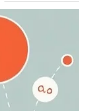
nécessité clinique . Lorsqu’une personne a vécu un
traumatisme, son système nerveux apprend à
survivre. Il se met en alerte, se fige ou se coupe pour
protéger. Vouloir aller trop vite, forcer les souvenirs
ou accélérer le processus thérapeutique peut alors
renforcer l’insécurité plutôt que favoriser la guérison.
Pourquoi la douceur est in