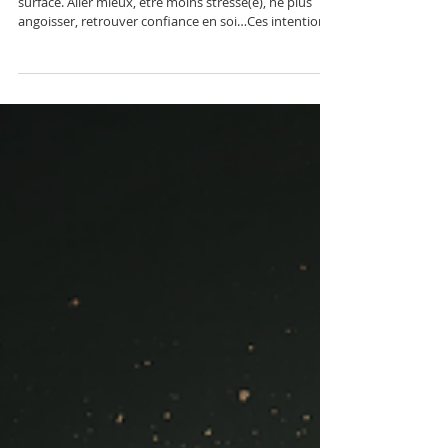
thérapie EMDR : un
chemin doux vers le
mieux-être
Chaque début d’année, les bonnes résolutions refont
surface. Aller mieux, être moins stressé(e), ne plus
angoisser, retrouver confiance en soi…Ces intentions
sont sincères, souvent pleines d’espoir, mais elles
peuvent aussi devenir une source de pression et de
culpabilité. En tant que psychothérapeute EMDR et
sophrologue , j’accompagne régulièrement des
personnes qui se sentent découragées de ne pas « y
arriver ». Et si, cette année, nous changions de regard
sur les bonnes r