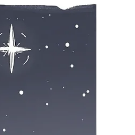
Qu’est-ce que le stress post-traumatique (TSPT) ? Le
stress post-traumatique , également appelé trouble
de stress post-traumatique (TSPT) , est un trouble
psychologique qui peut apparaître après un
événement vécu comme traumatisant. Il peut s’agir
d’un accident, d’une agression, de violences, d’un
deuil brutal, d’une catastrophe naturelle ou encore
d’une exposition répétée à des situations de stress
intense. Contrairement à une réaction de stress
passagère, le TSPT s’instal