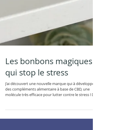
Les bonbons magiques
qui stop le stress
J'ai découvert une nouvelle marque qui à développé
des compléments alimentaire à base de CBD, une
molécule très efficace pour lutter contre le stress ! De
plus elle a eu l'idée de l'associer à d'autres plantes
dites adaptogènes, qui permettent à l'organisme à
s'adapter aux différents stress sans être toxique pour
le corps. BONBON qui vont booster HUILE a faire en